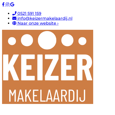
0521 591 159
info@keizermakelaardij.nl
Naar onze website ›