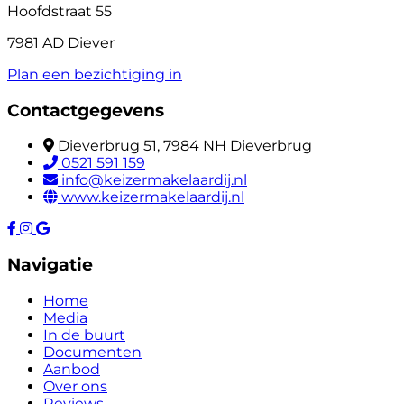
Hoofdstraat 55
7981 AD Diever
Plan een bezichtiging in
Contactgegevens
Dieverbrug 51, 7984 NH Dieverbrug
0521 591 159
info@keizermakelaardij.nl
www.keizermakelaardij.nl
Navigatie
Home
Media
In de buurt
Documenten
Aanbod
Over ons
Reviews