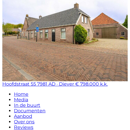
Hoofdstraat 55
7981 AD · Diever
€ 798.000 k.k.
Home
Media
In de buurt
Documenten
Aanbod
Over ons
Reviews