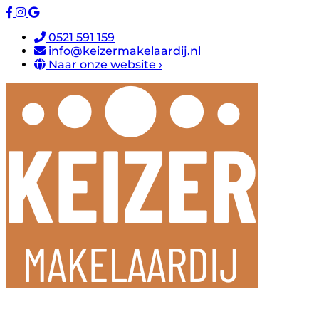
0521 591 159
info@keizermakelaardij.nl
Naar onze website ›