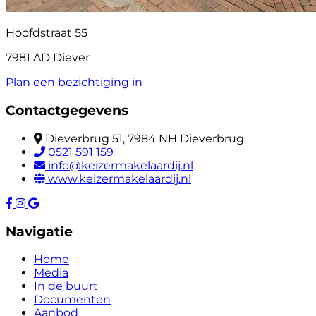
Hoofdstraat 55
7981 AD Diever
Plan een bezichtiging in
Contactgegevens
Dieverbrug 51, 7984 NH Dieverbrug
0521 591 159
info@keizermakelaardij.nl
www.keizermakelaardij.nl
Navigatie
Home
Media
In de buurt
Documenten
Aanbod