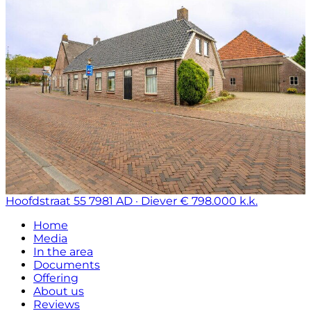
Hoofdstraat 55
7981 AD · Diever
€ 798.000 k.k.
Home
Media
In the area
Documents
Offering
About us
Reviews