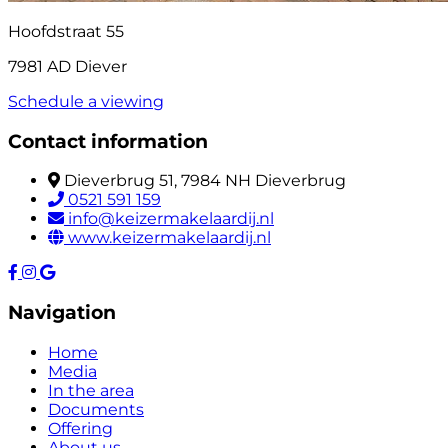
Hoofdstraat 55
7981 AD Diever
Schedule a viewing
Contact information
Dieverbrug 51, 7984 NH Dieverbrug
0521 591 159
info@keizermakelaardij.nl
www.keizermakelaardij.nl
Navigation
Home
Media
In the area
Documents
Offering
About us