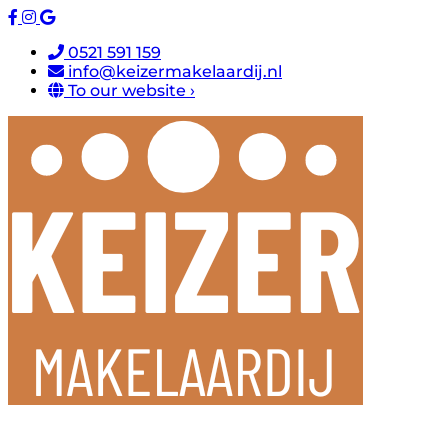
0521 591 159
info@keizermakelaardij.nl
To our website ›