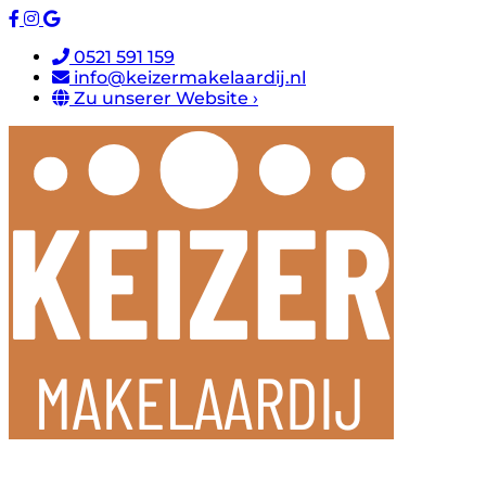
0521 591 159
info@keizermakelaardij.nl
Zu unserer Website ›