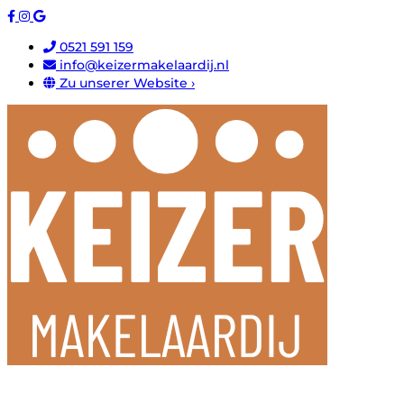
0521 591 159
info@keizermakelaardij.nl
Zu unserer Website ›