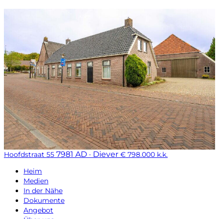
7981 AD · Diever
Hoofdstraat 55
€ 798.000 k.k.
Heim
Medien
In der Nähe
Dokumente
Angebot